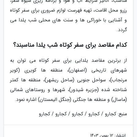
مناسب، آنالیز شرایط آب و هوا و برنامه ریزی شیوه سفر،
رزرو محل اقامت، تهیه فهرست لوازم ضروری برای سفر کوتاه
و آشنایی با خوراکی ها و سنت های محلی شب یلدا می
گردد.
کدام مقاصد برای سفر کوتاه شب یلدا مناسبند؟
از برترین مقاصد یلدایی برای سفر کوتاه می توان به
شهرهای تاریخی (اصفهان)، منطقه ها کویری (کویر
مرنجاب)، سواحل جنوبی (ساحل ریشهر)، منطقه ها کمتر
شناخته شده (جزیره شیدور)، شهرها و روستاهای شمالی
(ماسال) و منطقه ها جنگلی (جنگل الیمستان) اشاره نمود.
منبع: کجارو / کجارو / کجارو / کجارو / کجارو
انتشار:
12 بهمن 1403