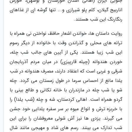
جنوبی ایران (اهالی استان خوزستان و بوشهر)، خورش
اناربیج گیلان، کلم پلو شیرازی و... تنها گوشه ای از غذاهای
رنگارنگ این شب هستند.
روایت داستان ها، خواندن اشعار حافظ، نواختن نی همراه با
ترانه های محلی و گذراندن وقت با خانواده از دیگر رسوم
این شب زیبا هستند. یکی از آیین های جالب شب چله،
خوردن هندوانه (چیله قارپیزی) در میان مردم آذربایجان
شرقی و غربی است که اعتقاد دارند، مصرف هندوانه در شب
یلدا مانع از احساس سرما در طول زمستان می گردد. چله
شو یا شب چله در مازندران با خانه تکانی و طالع بینی با
گردو همراه است. اهالی کردستان، شه و چله (شب یلدا) را
با خربزه ترش و انواع میوه بر سر سفره یلدایی خود جشن
می گیرند. یزدی ها نیز آش شولی معروفشان را برای این
شب تدارک می بینند. رسم های شاد و مهیجی مانند شال