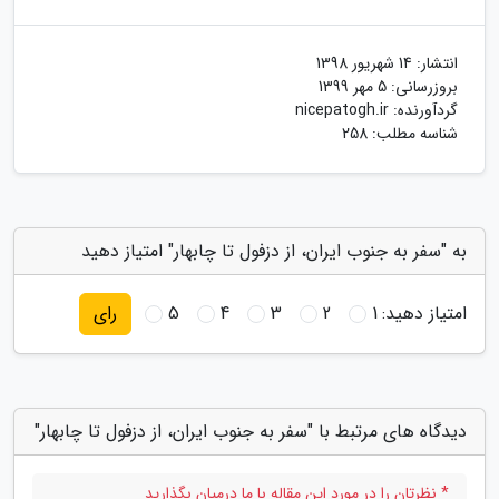
انتشار:
14 شهریور 1398
بروزرسانی:
5 مهر 1399
گردآورنده:
nicepatogh.ir
شناسه مطلب: 258
به "سفر به جنوب ایران، از دزفول تا چابهار" امتیاز دهید
امتیاز دهید:
1
2
3
4
5
رای
دیدگاه های مرتبط با "سفر به جنوب ایران، از دزفول تا چابهار"
* نظرتان را در مورد این مقاله با ما درمیان بگذارید