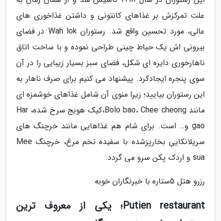
علت تمرکزش بر غذاهای کانتونی و داشتن غذاخوری های
عالی، مورد تحسین واقع شد. رستوران Wah lok در فضای
بیرونی اش یک حیاط چینی طراحی نموده و با ساخت اتاق
ناهارخوری دایره ای شکل، فضای سبز بسیار زیبایی را در آن
سوی پنجره ایجادکرد. پیشنهاد می کنیم برای صرف ناهار به
این رستوران بیایید؛ زیرا منوی آن شامل غذاهای خوشمزه ای
مانند Bolo bao، Chee cheong،کیک هویج سرخ شده، Har
gao و… است. برای شام هم غذاهایی مانند خرچنگ های
سریلانکاییِ بخارپزشده با سفیده تخم مرغ، خرچنگ Mee
sua و اردک پکن سرو می گردد.
رزرو هتل 5ستاره با خبرنگاران خوبه
Putien restaurant؛ یکی از معروف ترین