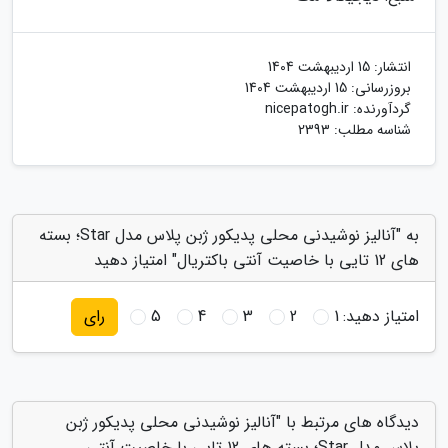
انتشار:
15 اردیبهشت 1404
بروزرسانی:
15 اردیبهشت 1404
گردآورنده:
nicepatogh.ir
شناسه مطلب: 2393
به "آنالیز نوشیدنی محلی پدیکور ژبن پلاس مدل Star؛ بسته
های 12 تایی با خاصیت آنتی باکتریال" امتیاز دهید
امتیاز دهید:
1
2
3
4
5
رای
دیدگاه های مرتبط با "آنالیز نوشیدنی محلی پدیکور ژبن
پلاس مدل Star؛ بسته های 12 تایی با خاصیت آنتی