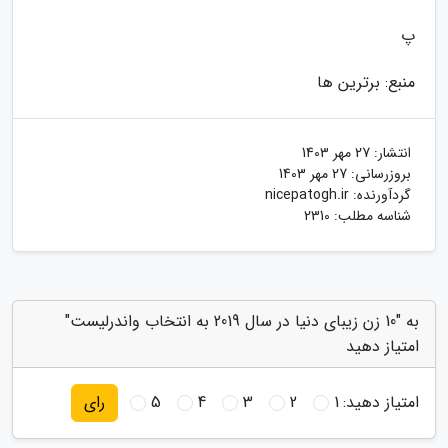
پ
منبع: برترین ها
انتشار:
27 مهر 1403
بروزرسانی:
27 مهر 1403
گردآورنده:
nicepatogh.ir
شناسه مطلب: 2310
به "10 زن زیبای دنیا در سال 2019 به انتخاب واندرلیست"
امتیاز دهید
امتیاز دهید:
1
2
3
4
5
رای