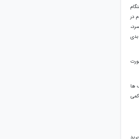
گام
 در
رد،
بدی
ورت
 ها
کمی
رید