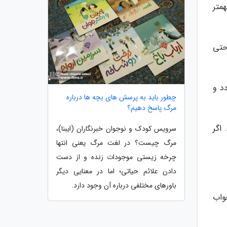
متر
حتی
د و
چطور باید به پرسش های بچه ها درباره
مرگ پاسخ دهیم؟
 کیسه های خواب نصف طول آن است. یک مستطیل پت و پهن! به نام (Sleeping pods). اگر
سرویس کودک و نوجوان خبرنگاران (ایبنا)،
مرگ چیست؟ در لغت مرگ یعنی انتها
چرخه زیستی موجودات زنده و از دست
دادن علائم حیاتی؛ اما در معنایی دیگر
باورهای مختلفی درباره آن وجود دارد.
واب