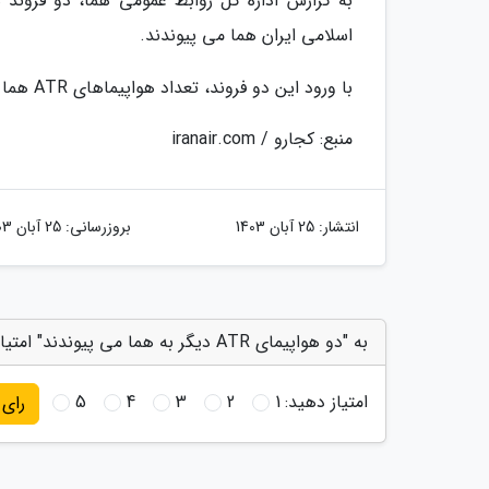
اسلامی ایران هما می پیوندند.
با ورود این دو فروند، تعداد هواپیماهای ATR هما به 8 فروند خواهد رسید.
منبع: کجارو / iranair.com
انتشار:
25 آبان 1403
بروزرسانی:
25 آبان 1403
به "دو هواپیمای ATR دیگر به هما می پیوندند" امتیاز دهید
امتیاز دهید:
1
2
3
4
5
رای