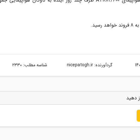
به گزارش اداره کل روابط عمومی هما، دو فروند هواپیمای ATR72/600 ظرف چند روز آینده به ناوگان هواپیمای
گردآورنده:
nicepatogh.ir
شناسه مطلب: 2330