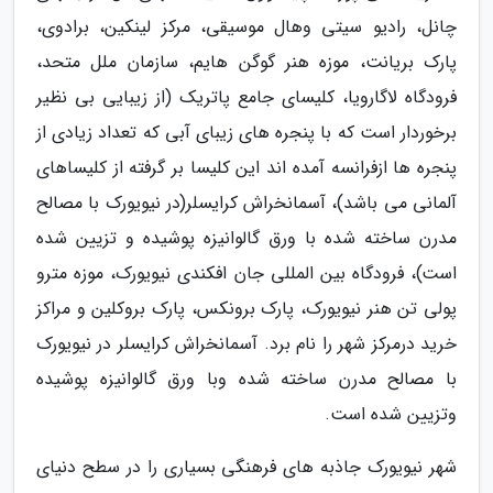
چانل، رادیو سیتی وهال موسیقی، مرکز لینکین، برادوی،
پارک بریانت، موزه هنر گوگن هایم، سازمان ملل متحد،
فرودگاه لاگارویا، کلیسای جامع پاتریک (از زیبایی بی نظیر
برخوردار است که با پنجره های زیبای آبی که تعداد زیادی از
پنجره ها ازفرانسه آمده اند این کلیسا بر گرفته از کلیساهای
آلمانی می باشد)، آسمانخراش کرایسلر(در نیویورک با مصالح
مدرن ساخته شده با ورق گالوانیزه پوشیده و تزیین شده
است)، فرودگاه بین المللی جان افکندی نیویورک، موزه مترو
پولی تن هنر نیویورک، پارک برونکس، پارک بروکلین و مراکز
خرید درمرکز شهر را نام برد. آسمانخراش کرایسلر در نیویورک
با مصالح مدرن ساخته شده وبا ورق گالوانیزه پوشیده
وتزیین شده است.
شهر نیویورک جاذبه های فرهنگی بسیاری را در سطح دنیای