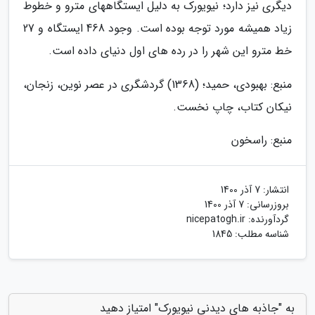
دیگری نیز دارد؛ نیویورک به دلیل ایستگاههای مترو و خطوط
زیاد همیشه مورد توجه بوده است. وجود 468 ایستگاه و 27
خط مترو این شهر را در رده های اول دنیای داده است.
منبع: بهبودی، حمید؛ (1368) گردشگری در عصر نوین، زنجان،
نیکان کتاب، چاپ نخست.
منبع: راسخون
انتشار:
7 آذر 1400
بروزرسانی:
7 آذر 1400
گردآورنده:
nicepatogh.ir
شناسه مطلب: 1845
به "جاذبه های دیدنی نیویورک" امتیاز دهید